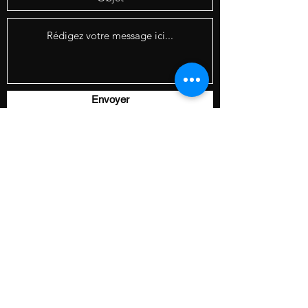
Envoyer
CONTACT
Florence Jaussaud
29 rue des Glairaux 38120 SAINT EGREVE
avencetheatre@gmail.com