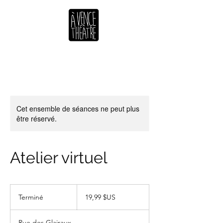
Cet ensemble de séances ne peut plus
être réservé.
Atelier virtuel
19,99
dollars
Terminé
T
19,99 $US
des
États-
e
Unis
r
Rue des Glairaux