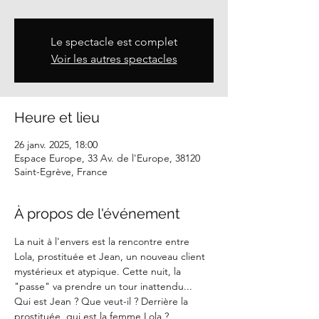
Le spectacle est complet
Voir les autres spectacles
Heure et lieu
26 janv. 2025, 18:00
Espace Europe, 33 Av. de l'Europe, 38120
Saint-Egrève, France
À propos de l'événement
La nuit à l'envers est la rencontre entre 
Lola, prostituée et Jean, un nouveau client 
mystérieux et atypique. Cette nuit, la 
"passe" va prendre un tour inattendu...
Qui est Jean ? Que veut-il ? Derrière la 
prostituée, qui est la femme Lola ?